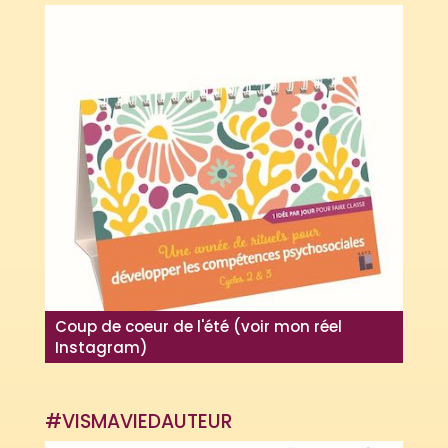
Coup de coeur de l'été (voir mon réel
Instagram)
#VISMAVIEDAUTEUR