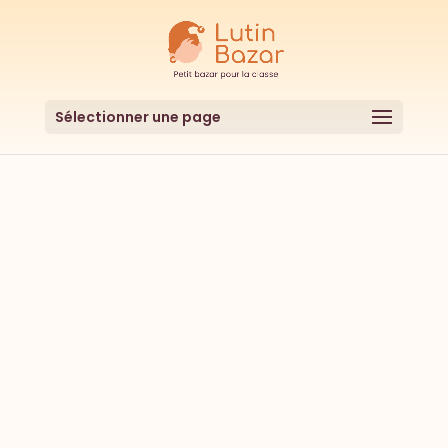
Sélectionner une page