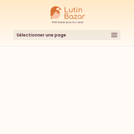
Sélectionner une page