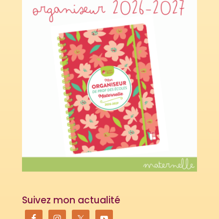
Suivez mon actualité