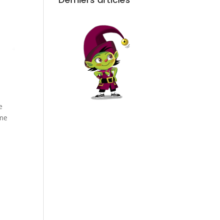
e
Mme