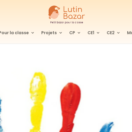
Pour la classe
Projets
CP
CE1
CE2
Mu