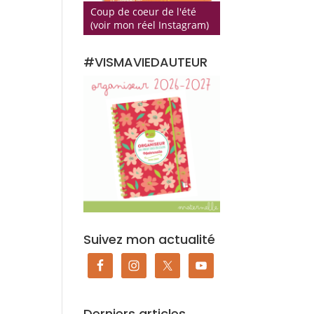
Coup de coeur de l'été
(voir mon réel Instagram)
#VISMAVIEDAUTEUR
Suivez mon actualité
Derniers articles