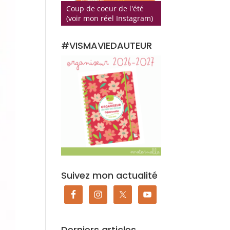
Coup de coeur de l'été
(voir mon réel Instagram)
#VISMAVIEDAUTEUR
Suivez mon actualité
Derniers articles