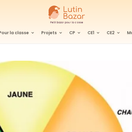
Pour la classe
Projets
CP
CE1
CE2
Mu