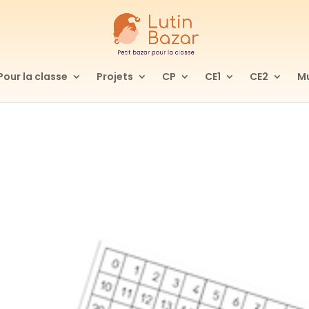
Pour la classe
Projets
CP
CE1
CE2
Mu