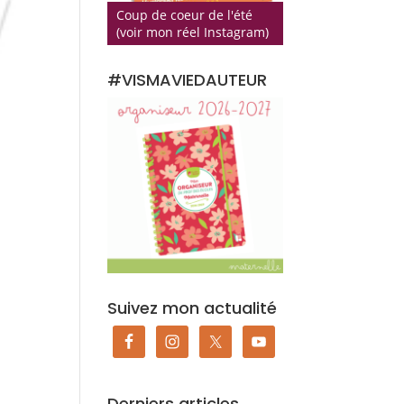
Coup de coeur de l'été
(voir mon réel Instagram)
#VISMAVIEDAUTEUR
Suivez mon actualité
Derniers articles