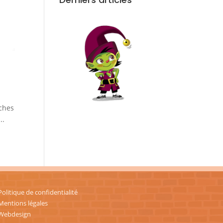
iches
..
Politique de confidentialité
Mentions légales
Webdesign