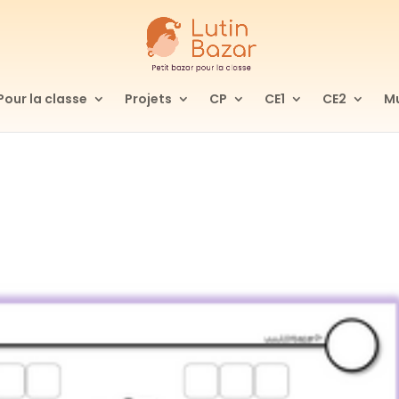
Pour la classe
Projets
CP
CE1
CE2
Mu