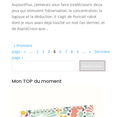
Aujourd’hui, j’aimerais vous faire (re)découvrir deux
jeux qui stimulent l’observation, la concentration, la
logique et la déduction. Il s’agit de Portrait robot
dont je vous avais déjà touché un mot l’an dernier, et
de RapidCroco que...
« Première
page
«
...
2
3
4
5
6
7
8
9
...
»
Dernière
page »
Mon TOP du moment