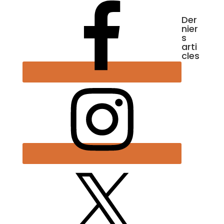
Der
nier
s
arti
cles