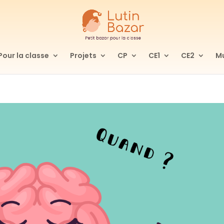
Pour la classe
Projets
CP
CE1
CE2
Mu