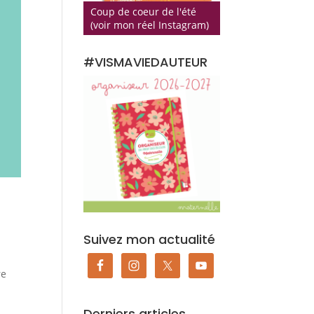
Coup de coeur de l'été
(voir mon réel Instagram)
#VISMAVIEDAUTEUR
Suivez mon actualité
re
Derniers articles