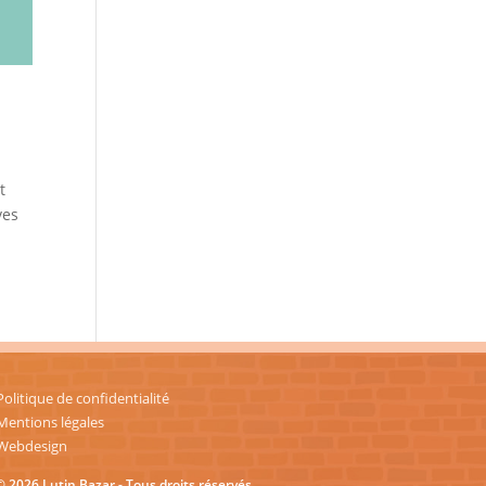
t
ves
Politique de confidentialité
Mentions légales
Webdesign
© 2026 Lutin Bazar - Tous droits réservés