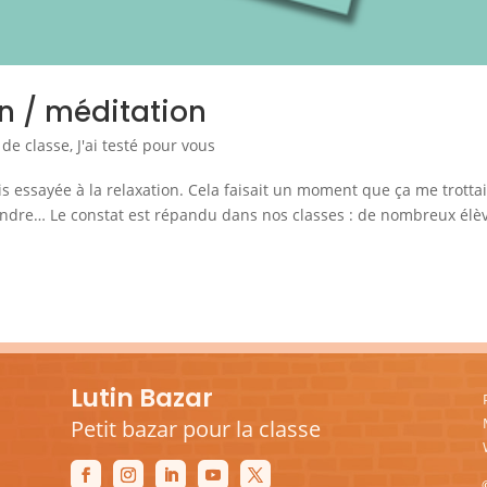
n / méditation
 de classe
,
J'ai testé pour vous
uis essayée à la relaxation. Cela faisait un moment que ça me trottai
endre… Le constat est répandu dans nos classes : de nombreux élè
Lutin Bazar
Petit bazar pour la classe