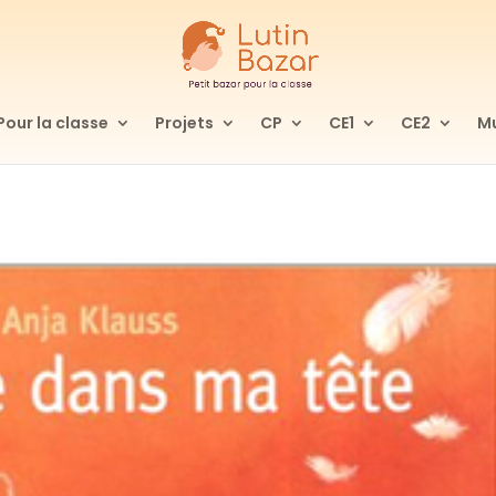
Pour la classe
Projets
CP
CE1
CE2
Mu