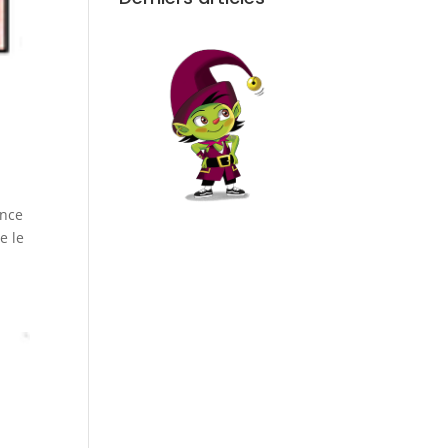
ance
e le