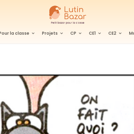
Pour la classe
Projets
CP
CE1
CE2
Mu