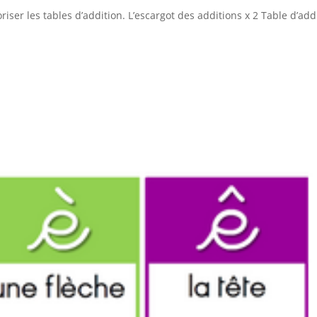
iser les tables d’addition. L’escargot des additions x 2 Table d’add