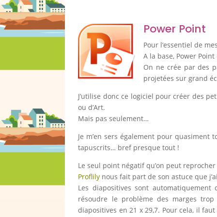
Power Point
Pour l’essentiel de mes
A la base, Power Point 
On ne crée par des p
projetées sur grand é
J’utilise donc ce logiciel pour créer des 
ou d’Art.
Mais pas seulement…
Je m’en sers également pour quasiment tou
tapuscrits… bref presque tout !
Le seul point négatif qu’on peut reprocher
Proflily
nous fait part de son astuce que j’
Les diapositives sont automatiquement
résoudre le problème des marges trop g
diapositives en 21 x 29,7. Pour cela, il fau