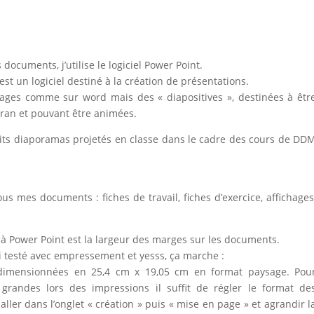
 documents, j’utilise le logiciel Power Point.
est un logiciel destiné à la création de présentations.
ages comme sur word mais des « diapositives », destinées à êtr
cran et pouvant être animées.
petits diaporamas projetés en classe dans le cadre des cours de DD
s mes documents : fiches de travail, fiches d’exercice, affichages
 à Power Point est la largeur des marges sur les documents.
ai testé avec empressement et yesss, ça marche :
 dimensionnées en 25,4 cm x 19,05 cm en format paysage. Pou
randes lors des impressions il suffit de régler le format de
t aller dans l’onglet « création » puis « mise en page » et agrandir l