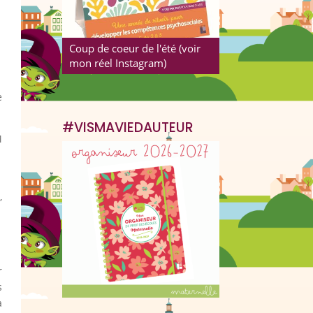
Coup de coeur de l'été (voir
mon réel Instagram)
e
#VISMAVIEDAUTEUR
M
,
r
s
a