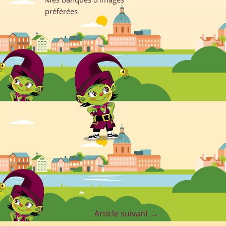
préférées
Article suivant
→