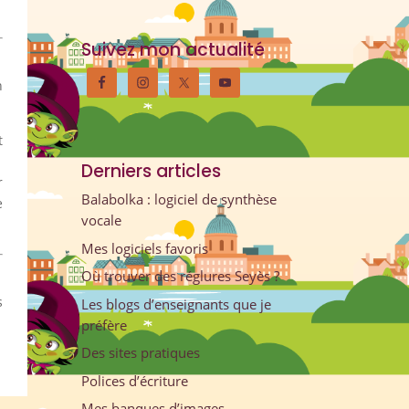
Suivez mon actualité
n
t
Derniers articles
r
Balabolka : logiciel de synthèse
e
vocale
Mes logiciels favoris
Où trouver des réglures Seyès ?
s
Les blogs d’enseignants que je
préfère
Des sites pratiques
Polices d’écriture
Mes banques d’images