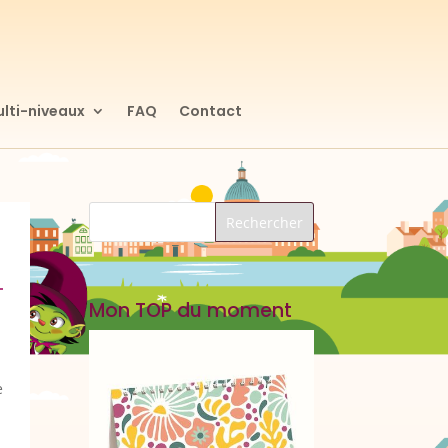
lti-niveaux
FAQ
Contact
Mon TOP du moment
e