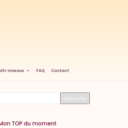
lti-niveaux
FAQ
Contact
Mon TOP du moment