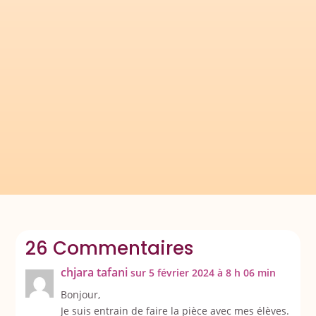
Je vous propose ici le travail de Manolita. Il
s'agit d'une pièce de théâtre qu'elle a écrite
l'an dernier avec sa classe de CE1/CE2 : Les
verbes changent de costumes ! Elle...
26 Commentaires
chjara tafani
sur 5 février 2024 à 8 h 06 min
Bonjour,
Je suis entrain de faire la pièce avec mes élèves.