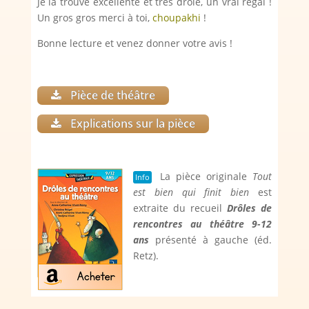
Je la trouve excellente et très drôle, un vrai régal !
Un gros gros merci à toi,
choupakhi
!
Bonne lecture et venez donner votre avis !
Pièce de théâtre
Explications sur la pièce
La pièce originale
Tout
Info
est bien qui finit bien
est
extraite du recueil
Drôles de
rencontres au théâtre 9-12
ans
présenté à gauche (éd.
Retz).