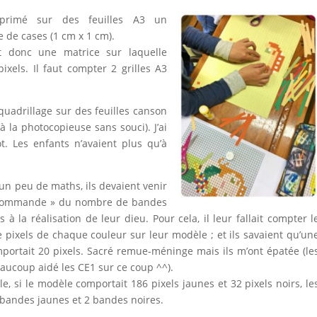
imprimé sur des feuilles A3 un
e de cases (1 cm x 1 cm).
nt donc une matrice sur laquelle
 pixels. Il faut compter 2 grilles A3
 quadrillage sur des feuilles canson
à la photocopieuse sans souci). J’ai
. Les enfants n’avaient plus qu’à
 un peu de maths, ils devaient venir
commande » du nombre de bandes
s à la réalisation de leur dieu. Pour cela, il leur fallait compter l
pixels de chaque couleur sur leur modèle ; et ils savaient qu’un
ortait 20 pixels. Sacré remue-méninge mais ils m’ont épatée (le
aucoup aidé les CE1 sur ce coup ^^).
e, si le modèle comportait 186 pixels jaunes et 32 pixels noirs, le
bandes jaunes et 2 bandes noires.