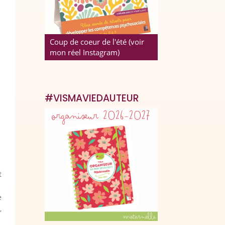
Coup de coeur de l'été (voir
mon réel Instagram)
#VISMAVIEDAUTEUR
t
e
,