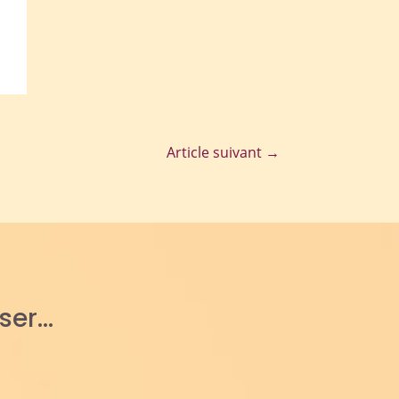
Article suivant
→
sser…