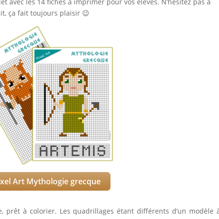
et avec les 14 fiches à imprimer pour vos élèves. N’hésitez pas à
, ça fait toujours plaisir 😉
xel Art Mythologie grecque
e, prêt à colorier. Les quadrillages étant différents d’un modèle 