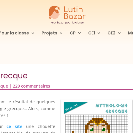
Pour la classe
Projets
CP
CE1
CE2
Mu
 grecque
cque
|
229 commentaires
am le résultat de quelques
ogie grecque… Alors, comme
es !
sur
ce site
une chouette