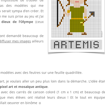
 impossible de trouver de
 cas des modèles qui me
 serait sympa d’en créer. Et
me suis prise au jeu et j’ai
 dieux de l’Olympe
(ceux
m’ont demandé beaucoup de
diffuser mes images
ailleurs
modèles avec des feutres sur une feuille quadrillée.
rt, je voulais aller un peu plus loin dans la démarche. L’idée étai
 pixel art et mosaïque antique
.
c avec des carrés de canson coloré (1 cm x 1 cm) et beaucoup d
 que mes élèves ont réalisé leurs dieux ! Et le tout en équipe
fallait oeuvrer en binôme ☺️