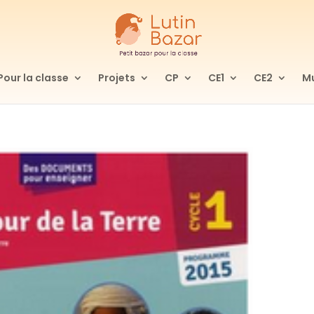
Pour la classe
Projets
CP
CE1
CE2
Mu