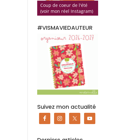
Coup de coeur de l'été
(voir mon réel Instagram)
#VISMAVIEDAUTEUR
Suivez mon actualité
Derniers articles