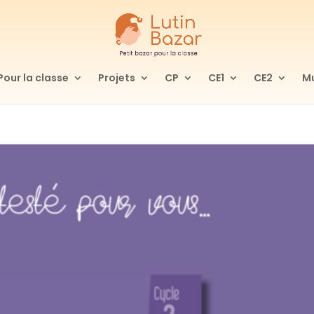
Pour la classe
Projets
CP
CE1
CE2
Mu