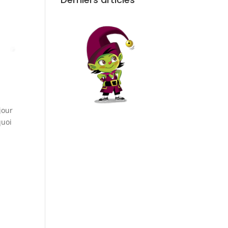
jour
quoi