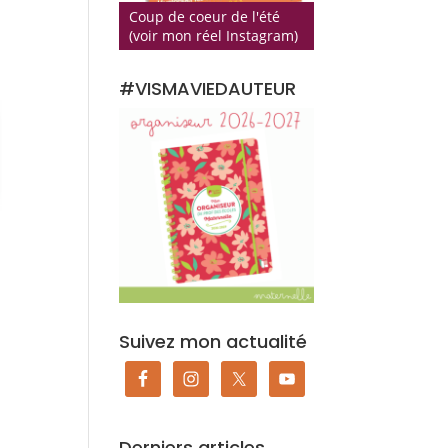
Coup de coeur de l'été
(voir mon réel Instagram)
#VISMAVIEDAUTEUR
Suivez mon actualité
Derniers articles