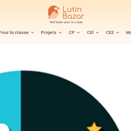
Pour la classe
Projets
CP
CE1
CE2
Mu