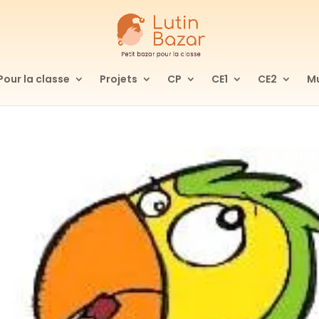
Pour la classe
Projets
CP
CE1
CE2
Mu