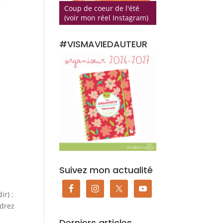
Coup de coeur de l'été
(voir mon réel Instagram)
#VISMAVIEDAUTEUR
Suivez mon actualité
ir) :
drez
Derniers articles