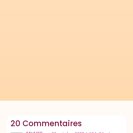
Voici ce que je propose à mes élèves pour les
aider en numération : avoir toujours sous la
main un tableau de numération, le tableau des
nombres, une frise numérique ou encore...
20 Commentaires