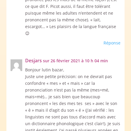
ce que dit F. Picot aussi, il faut être tolérant
puisque même les adultes n’entendent et ne
prononcent pas la même chose). « lait,
escargot… » Les plaisirs de la langue française
😉
Réponse
Desjars
sur 26 février 2021 à 10 h 04 min
Bonjour lutin bazar,
Juste une petite précision: on ne devrait pas
confondre « mes » et « mais » car la
prononciation n’est pas la même (mes=mé,
mais=mè)… je sais bien que beaucoup
prononcent « les des mes tes ses » avec le son
« è » mais il d’agit du son « é » (j’ai vérifié : les
linguistes ne sont pas tous d’accord mais avec
un dictionnaire phonologique c’est clair!). Je suis
instit également, j’ai passé plusieurs années en