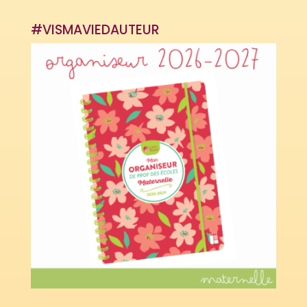
#VISMAVIEDAUTEUR