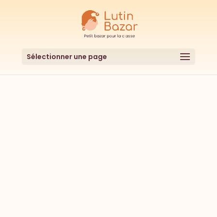
Sélectionner une page