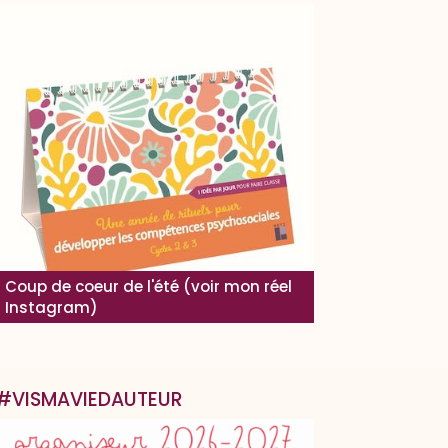
Coup de coeur de l'été (voir mon réel
Instagram)
#VISMAVIEDAUTEUR