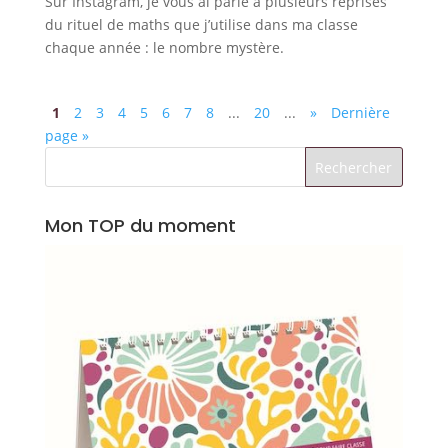
Sur Instagram, je vous ai parlé à plusieurs reprises
du rituel de maths que j’utilise dans ma classe
chaque année : le nombre mystère.
1
2
3
4
5
6
7
8
...
20
...
»
Dernière
page »
Mon TOP du moment