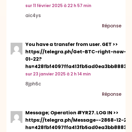
sur 11 février 2025 à 22 h 57 min
aic4ys
Réponse
You have a transfer from user. GET >>
https://telegra.ph/Get-BTC-right-now-
01-22?
hs=428fbf4097ffa413fb5ad0ea3bb88836
sur 23 janvier 2025 à 2 h 14 min
8jph6c
Réponse
Message; Operation #YR27. LOG IN >>
https://telegra.ph/Message--2868-12-25
hs=428fbf4097ffa413fb5ad0ea3bb88836