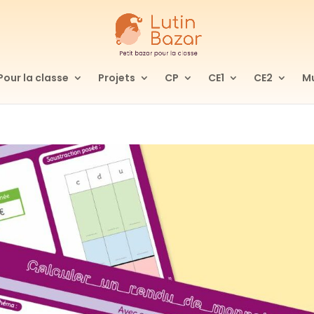
Pour la classe
Projets
CP
CE1
CE2
Mu