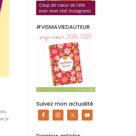
Coup de coeur de l'été
(voir mon réel Instagram)
#VISMAVIEDAUTEUR
Suivez mon actualité
ants
ue je
Derniers articles