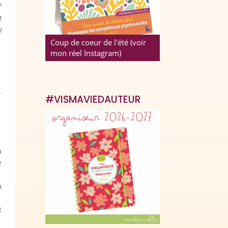
?
t
l
Coup de coeur de l'été (voir
mon réel Instagram)
#VISMAVIEDAUTEUR
a
e
a
t