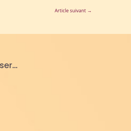
Article suivant
→
sser…