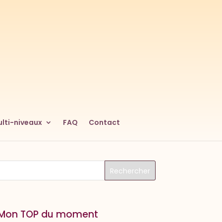
lti-niveaux
FAQ
Contact
Mon TOP du moment