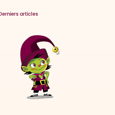
Derniers articles