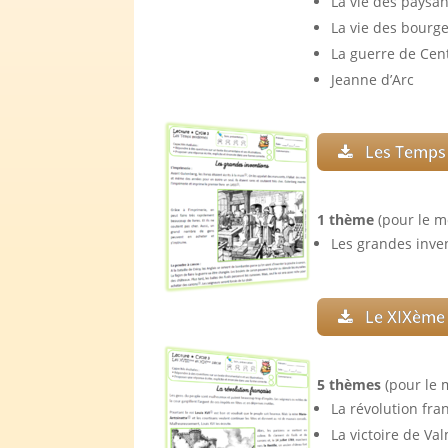
La vie des paysa
La vie des bourge
La guerre de Cen
Jeanne d’Arc
Les Temps
1 thème
(pour le m
Les grandes inve
Le XIXème 
5 thèmes
(pour le 
La révolution fra
La victoire de Va