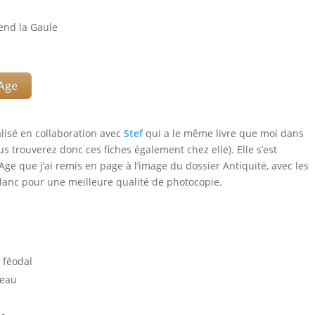
end la Gaule
e
Age
alisé en collaboration avec
Stef
qui a le même livre que moi dans
us trouverez donc ces fiches également chez elle). Elle s’est
e que j’ai remis en page à l’image du dossier Antiquité, avec les
blanc pour une meilleure qualité de photocopie.
 féodal
teau