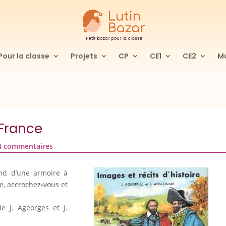
Pour la classe
Projets
CP
CE1
CE2
Mu
 France
4 commentaires
ond d’une armoire à
te,
accrochez-vous
et
de J. Ageorges et J.