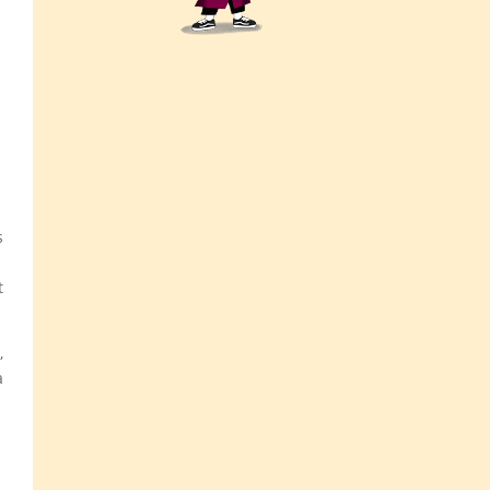
s
t
,
a