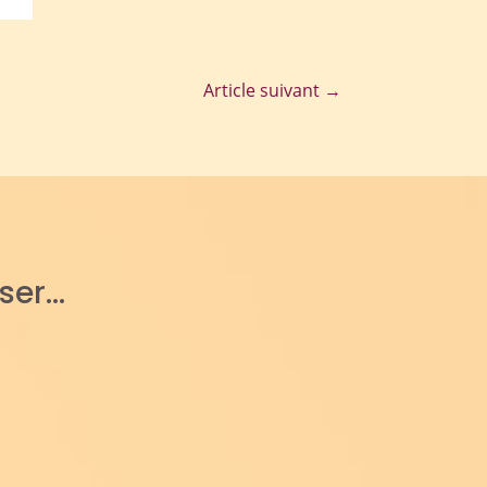
Article suivant
→
sser…