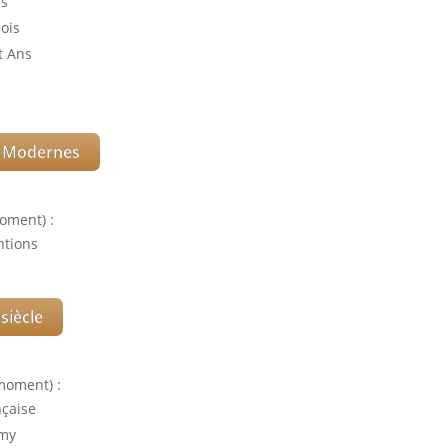
ns
ois
t Ans
 Modernes
oment) :
ntions
siècle
moment) :
nçaise
lmy