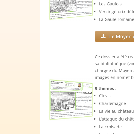
Les Gaulois
Vercingétorix déf
La Gaule romain
Le Moyen 
Ce dossier a été ré
sa bibliothèque (vo
chargée du Moyen Ag
images en noir et 
9 thèmes
:
Clovis
Charlemagne
La vie au château
L’attaque du châ
La croisade