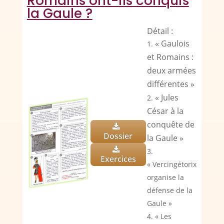
Romains ont-ils conquis
la Gaule ?
Détail :
« Gaulois
et Romains :
deux armées
différentes »
« Jules
César à la
conquête de
Dossier
la Gaule »
Exercices
« Vercingétorix
organise la
défense de la
Gaule »
« Les