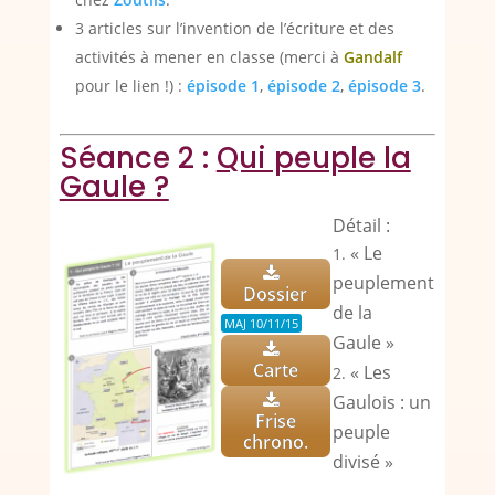
3 articles sur l’invention de l’écriture et des
activités à mener en classe (merci à
Gandalf
pour le lien !) :
épisode 1
,
épisode 2
,
épisode 3
.
Séance 2 :
Qui peuple la
Gaule ?
Détail :
« Le
peuplement
Dossier
de la
MAJ 10/11/15
Gaule »
Carte
« Les
Gaulois : un
Frise
peuple
chrono.
divisé »