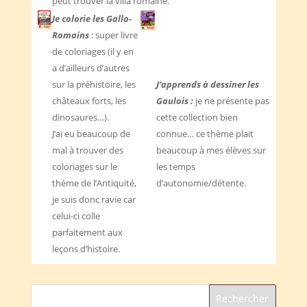
peut trouver la villa romaine.
Je colorie les Gallo-
Romains
: super livre
de coloriages (il y en
a d’ailleurs d’autres
sur la préhistoire, les
J’apprends à dessiner les
châteaux forts, les
Gaulois :
je ne présente pas
dinosaures…).
cette collection bien
J’ai eu beaucoup de
connue… ce thème plait
mal à trouver des
beaucoup à mes élèves sur
coloriages sur le
les temps
thème de l’Antiquité,
d’autonomie/détente.
je suis donc ravie car
celui-ci colle
parfaitement aux
leçons d’histoire.