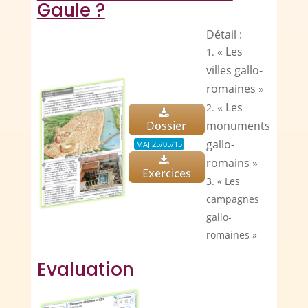
Gaule ?
Détail :
« Les
villes gallo-
romaines »
« Les
Dossier
monuments
gallo-
MAJ 25/05/15
romains »
Exercices
« Les
campagnes
gallo-
romaines »
Evaluation