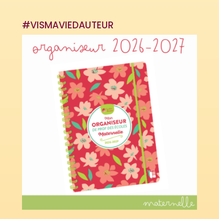
#VISMAVIEDAUTEUR