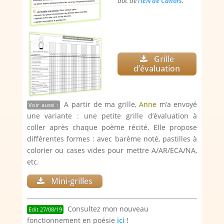
doc de l’
IEN de Cahors
.
Grille
d’évaluation
A partir de ma grille,
Anne
m’a envoyé
Voir aussi :
une variante : une petite grille d’évaluation à
coller après chaque poème récité. Elle propose
différentes formes : avec barème noté, pastilles à
colorier ou cases vides pour mettre A/AR/ECA/NA,
etc.
Mini-grilles
Consultez mon nouveau
Edit 27/08/19
fonctionnement en poésie
ici
!