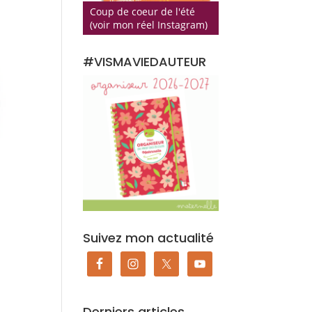
Coup de coeur de l'été
(voir mon réel Instagram)
#VISMAVIEDAUTEUR
Suivez mon actualité
Derniers articles