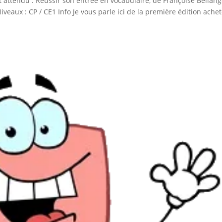
nt attendu : Réussir son entrée en vocabulaire, de Françoise Bellan
iveaux : CP / CE1 Info Je vous parle ici de la première édition ache