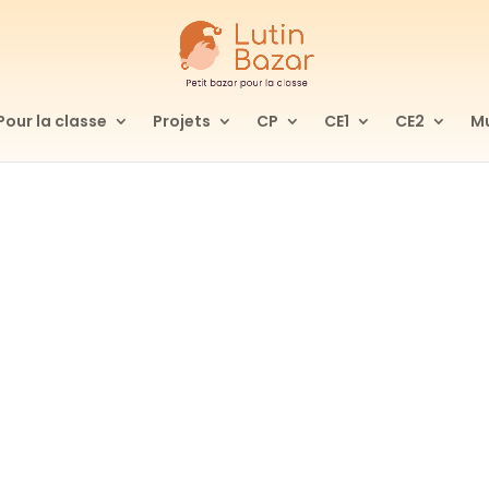
Pour la classe
Projets
CP
CE1
CE2
Mu