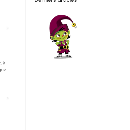
, à
aque