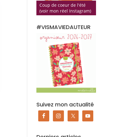
Coup de coeur de l'été
(voir mon réel Instagram)
#VISMAVIEDAUTEUR
Suivez mon actualité
Derniers articles