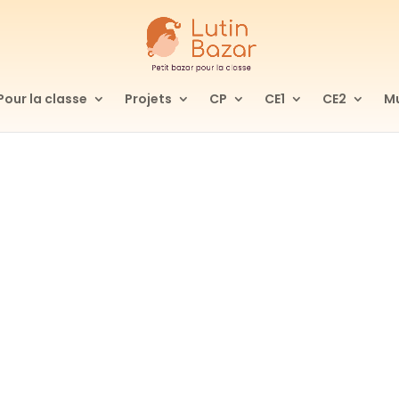
Pour la classe
Projets
CP
CE1
CE2
Mu