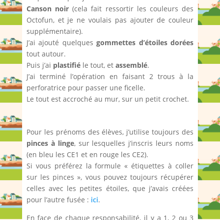
Canson noir
(cela fait ressortir les couleurs des
Octofun, et je ne voulais pas ajouter de couleur
supplémentaire).
J’ai ajouté quelques
gommettes d’étoiles dorées
tout autour.
Puis j’ai
plastifié
le tout, et
assemblé
.
J’ai terminé l’opération en faisant 2 trous à la
perforatrice pour passer une ficelle.
Le tout est accroché au mur, sur un petit crochet.
Pour les prénoms des élèves, j’utilise toujours des
pinces à linge
, sur lesquelles j’inscris leurs noms
(en bleu les CE1 et en rouge les CE2).
Si vous préférez la formule « étiquettes à coller
sur les pinces », vous pouvez toujours récupérer
celles avec les petites étoiles, que j’avais créées
pour l’autre fusée :
ici
.
En face de chaque responsabilité, il y a 1, 2 ou 3