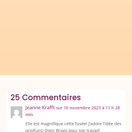
Article d'origine : 07/07/11 - Dernière mise à
jour : 16/08/25Lors de l'étude du calendrier
avec mes CE1/CE2, nous (re)voyons la
différence entre année civile et année
scolaire....
25 Commentaires
Jeanne Krafft
sur 10 novembre 2023 à 11 h 28
min
Elle est magnifique cette fusée! J’adore l’idée des
octofuns! Donc Bravo pour ton travail!