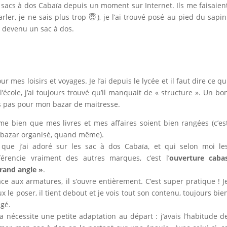
s sacs à dos Cabaïa depuis un moment sur Internet. Ils me faisaien
arler, je ne sais plus trop 😇), je l’ai trouvé posé au pied du sapin
t devenu un sac à dos.
ur mes loisirs et voyages. Je l’ai depuis le lycée et il faut dire ce qu
 l’école, j’ai toujours trouvé qu’il manquait de « structure ». Un bo
s pas pour mon bazar de maitresse.
ime bien que mes livres et mes affaires soient bien rangées (c’es
 bazar organisé, quand même).
 que j’ai adoré sur les sac à dos Cabaïa, et qui selon moi le
fférencie vraiment des autres marques, c’est l’
ouverture caba
rand angle »
.
ce aux armatures, il s’ouvre entièrement. C’est super pratique ! J
x le poser, il tient debout et je vois tout son contenu, toujours bie
gé.
a nécessite une petite adaptation au départ : j’avais l’habitude d