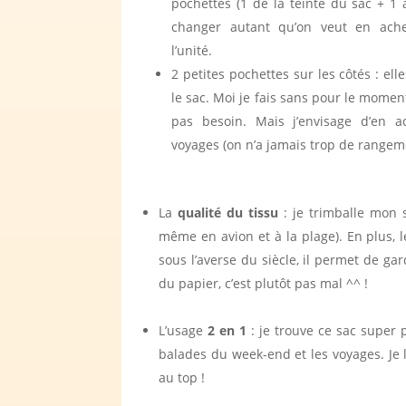
pochettes (1 de la teinte du sac + 1 
changer autant qu’on veut en ache
l’unité.
2 petites pochettes sur les côtés : el
le sac. Moi je fais sans pour le moment
pas besoin. Mais j’envisage d’en 
voyages (on n’a jamais trop de rangeme
La
qualité du tissu
: je trimballe mon 
même en avion et à la plage). En plus, 
sous l’averse du siècle, il permet de ga
du papier, c’est plutôt pas mal ^^ !
L’usage
2 en 1
: je trouve ce sac super po
balades du week-end et les voyages. Je 
au top !