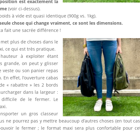
position est exactement la
ême
(voir ci-dessus).
poids à vide est quasi identique (900g vs. 1kg).
seule chose qui change vraiment, ce sont les dimensions.
ça fait une sacrée différence !
met plus de choses dans le
i, ce qui est très pratique.
 hauteur à exploiter étant
s grande, on peut y glisser
 veste ou son panier repas
. En effet, l’ouverture cabas
e « rabattre » les 2 bords
 surcharger dans la largeur :
 difficile de le fermer. Le
axi.
nsporter un gros classeur
us ne pourrez pas y mettre beaucoup d’autres choses (en tout cas
ouvoir le fermer ; le format maxi sera plus confortable pour ce