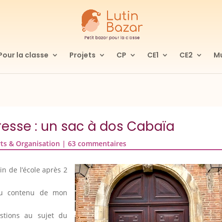
Pour la classe
Projets
CP
CE1
CE2
Mu
esse : un sac à dos Cabaïa
ts & Organisation
|
63 commentaires
in de l’école après 2
 du contenu de mon
estions au sujet du