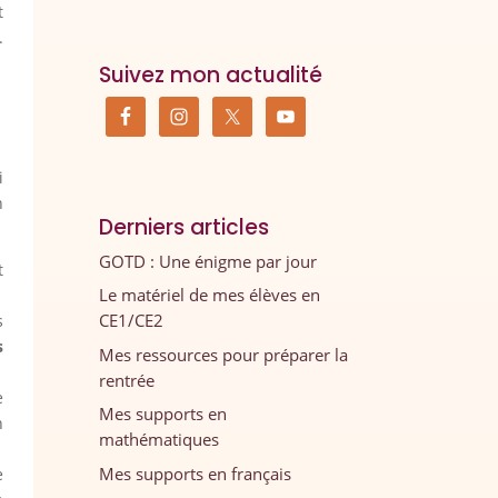
t
.
Suivez mon actualité
i
n
Derniers articles
GOTD : Une énigme par jour
t
Le matériel de mes élèves en
CE1/CE2
s
s
Mes ressources pour préparer la
rentrée
e
Mes supports en
n
mathématiques
Mes supports en français
e