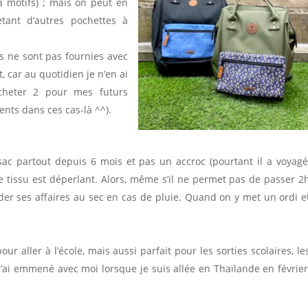
à motifs) ; mais on peut en
tant d’autres pochettes à
les ne sont pas fournies avec
, car au quotidien je n’en ai
acheter 2 pour mes futurs
nts dans ces cas-là ^^).
sac partout depuis 6 mois et pas un accroc (pourtant il a voyagé
le tissu est déperlant. Alors, même s’il ne permet pas de passer 2
rder ses affaires au sec en cas de pluie. Quand on y met un ordi e
ur aller à l’école, mais aussi parfait pour les sorties scolaires, le
l’ai emmené avec moi lorsque je suis allée en Thaïlande en février