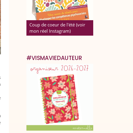
Coup de coeur de l'été (voir
mon réel Instagram)
#VISMAVIEDAUTEUR
s
n
e
à
e