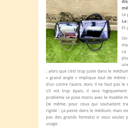
dis
m
Le 
La 
Et 
On 
max
La
plu
une
; alors que c’est trop juste dans le médium
« grand angle » implique tout de même d
d’un contre l’autre, donc il ne faut pas le
s’il est trop épais, il sera logiquement
problème se pose moins avec le modèle m
De même, pour ceux qui souhaitent tra
rigide : ça passe dans le médium, mais vo
pas des grands formats) si vous voulez p
usage.