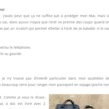
eur
:
 j’avais peur que ça ne suffise pas à protéger mon Mac, mais l
du sac, donc aucun risque que l’ordi ne prenne des coups quand o
e par un scratch qui permet d’éviter à l’ordi de se balader si le sa
.
 et/ou le téléphone.
lle ou gourde.
 je n’y trouve pas d’intérêt particulier dans mon quotidien d
uis beaucoup servi pour ranger mon passeport en voyage (poche no
t. Comme je vous le disais,
sac à doc est livré avec 2