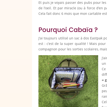
Et puis je voyais passer des pubs pour le
de l’oeil. Et par miracle (ou à force d’en p
Cela fait donc 6 mois que mon cartable es
Pourquoi Cabaïa ?
J’ai toujours utilisé un sac à dos Eastpak po
est : c’est de la super qualité ! Mais pour
compagnon pour les sorties scolaires, mai
J’a
un
Ce
di
« g
Grâ
peu
ran
Cel