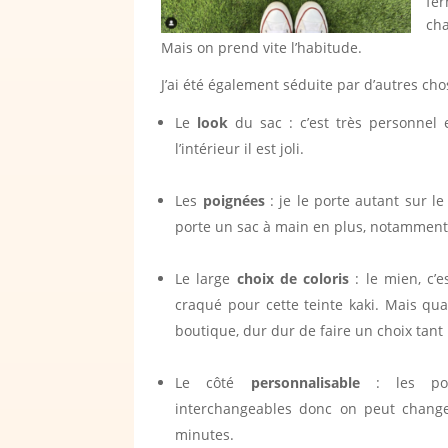
fer
cha
Mais on prend vite l’habitude.
J’ai été également séduite par d’autres ch
Le
look
du sac : c’est très personnel 
l’intérieur il est joli.
Les
poignées
: je le porte autant sur l
porte un sac à main en plus, notamment
Le large
choix de coloris
: le mien, c’es
craqué pour cette teinte kaki. Mais qua
boutique, dur dur de faire un choix tant 
Le côté
personnalisable
: les poch
interchangeables donc on peut change
minutes.