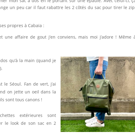
mer mon sac à dos en le portant sur une épaule. Avec celui-ci, ç
nge un peu car il faut rabattre les 2 côtés du sac pour tirer le zip
oses propres à Cabaïa :
et une affaire de gout j’en conviens, mais moi j’adore ! Même 
e dos qu’à la main (quand je
).
t le Séoul. Fan de vert, j’ai
nd on jette un oeil dans la
ils sont tous canons !
ettes extérieures sont
r le look de son sac en 2