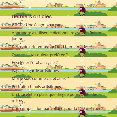
Derniers articles
GOTD : Une énigme par jour
Apprendre à utiliser le dictionnaire avec Le Robert
Junior
Décos de printemps sur fond home-made
Quelle est ta couleur préférée ?
Enseigner l’oral au cycle 2
Pages de garde artistiques
Moi je suis comme ça, et alors ?
Portraits chinois artistiques
Un bracelet en plastique dingue pour la fête des
mères
Une composition par collage pour la fête des mères