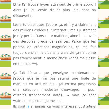
Et je l’ai trouvé hyper attrayant de prime abord !
Alors j’ai eu envie d’aller plus loin dans sa
découverte.
Les arts plastiques j’adore ça, et il y a clairement
des millions d’idées sur Internet… mais justement
je m’y perds. Dans cette matière, j’aime bien avoir
des déroulés précis de séances. Parce que les
photos de créations magnifiques, ça me fait
toujours envie, mais dans la vraie vie ça ne donne
pas franchement la même chose (dans ma classe
en tout cas ^^).
Ça fait 10 ans que j’enseigne maintenant, et
j’avoue que je n’ai pas retenu une foule de
manuels en arts visuels… J’ai en ma possession
une sélection (modeste) d’ouvrages – pour
certains franchement datés… – mais ce sont
vraiment ceux dont je me sers.
Ils sont
là
si jamais ça vous intéresse. Et
Ateliers