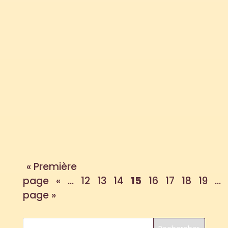
J'ai consacré l'année 2020/2021 au thème
des océans et de leur préservation. Le
Vendée Globe fut le point de départ. Et
nous nous...
« Première
page
«
...
12
13
14
15
16
17
18
19
...
page »