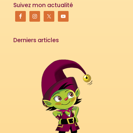
Suivez mon actualité
Derniers articles