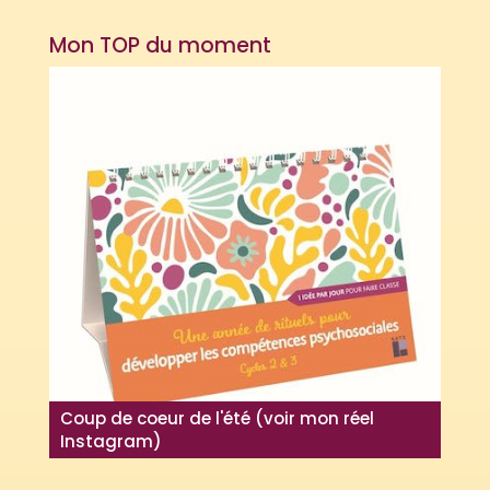
Mon TOP du moment
Coup de coeur de l'été (voir mon réel
Instagram)