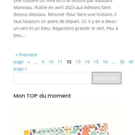
Une histoire Un livre écrit et illustré par Édouard
Manceau. Publié en avril 2023 aux éditions Sens
dessus dessous. Résumé :Pour faire une histoire, il
faut toujours un point de départ. Ici, il y en a deux :
un vert et un bleu. Regardons grandir le vert. Peu à
peu,...
« Première
page
«
...
9
10
11
12
13
14
15
16
...
30
40
page »
Mon TOP du moment