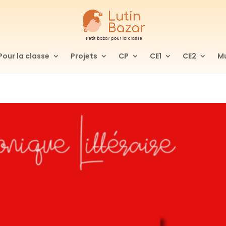
Pour la classe
Projets
CP
CE1
CE2
Mu