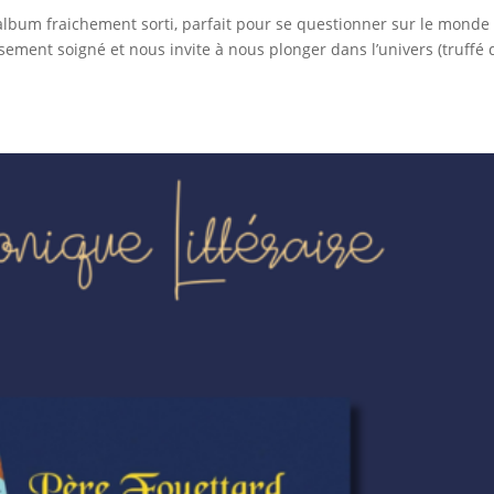
 album fraichement sorti, parfait pour se questionner sur le monde
ieusement soigné et nous invite à nous plonger dans l’univers (truffé 