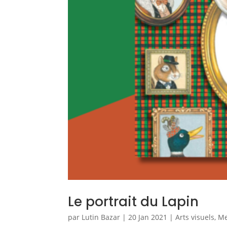
Le portrait du Lapin
par
Lutin Bazar
|
20 Jan 2021
|
Arts visuels
,
Me