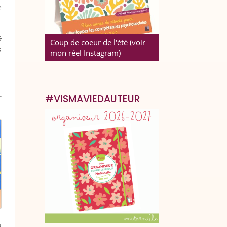
e
s
Coup de coeur de l'été (voir
s
mon réel Instagram)
#VISMAVIEDAUTEUR
u