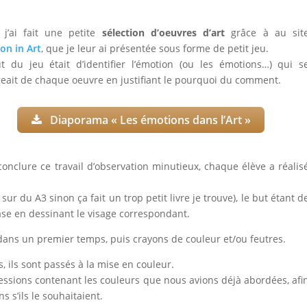
, j’ai fait une petite
sélection d’oeuvres d’art
grâce à au sit
on in Art
, que je leur ai présentée sous forme de petit jeu.
t du jeu était d’identifier l’émotion (ou les émotions…) qui s
eait de chaque oeuvre en justifiant le pourquoi du comment.
Diaporama « Les émotions dans l’Art »
conclure ce travail d’observation minutieux, chaque élève a réalis
ur du A3 sinon ça fait un trop petit livre je trouve), le but étant d
se en dessinant le visage correspondant.
ans un premier temps, puis crayons de couleur et/ou feutres.
s, ils sont passés à la mise en couleur.
ressions contenant les couleurs que nous avions déjà abordées, afi
ns s’ils le souhaitaient.