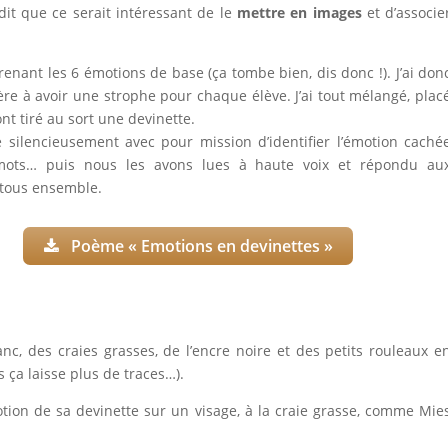
it que ce serait intéressant de le
mettre en images
et d’associe
nant les 6 émotions de base (ça tombe bien, dis donc !). J’ai don
e à avoir une strophe pour chaque élève. J’ai tout mélangé, plac
nt tiré au sort une devinette.
lue silencieusement avec pour mission d’identifier l’émotion caché
mots… puis nous les avons lues à haute voix et répondu au
 tous ensemble.
Poème « Emotions en devinettes »
nc, des craies grasses, de l’encre noire et des petits rouleaux e
 ça laisse plus de traces…).
otion de sa devinette sur un visage, à la craie grasse, comme Mie