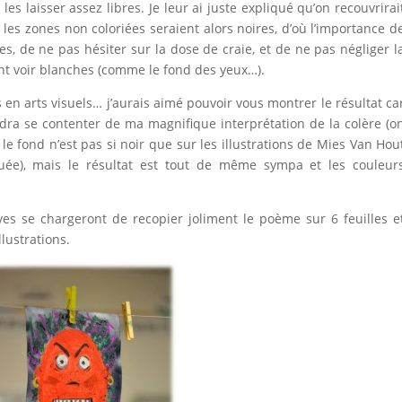
 les laisser assez libres. Je leur ai juste expliqué qu’on recouvrirai
 les zones non coloriées seraient alors noires, d’où l’importance d
es, de ne pas hésiter sur la dose de craie, et de ne pas négliger l
ent voir blanches (comme le fond des yeux…).
 en arts visuels… j’aurais aimé pouvoir vous montrer le résultat ca
audra se contenter de ma magnifique interprétation de la colère (o
le fond n’est pas si noir que sur les illustrations de Mies Van Hou
uée), mais le résultat est tout de même sympa et les couleur
es se chargeront de recopier joliment le poème sur 6 feuilles e
lustrations.