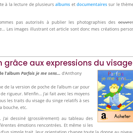
te à la lecture de plusieurs
albums
et
documentaires
sur le thèm
mmes pas autorisés à publier les photographies des
oeuvre
e… Les images illustrant cet article sont donc mes créations perso
n grâce aux expressions du visage
 de l’album
Parfois je me sens…
d’Anthony
que de la version de poche de l’album car pour
de rigueur. M’enfin… j’ai fait avec les moyens
us les traits du visage du singe relatifs à ses
la bouche, etc.
j’ai dessiné (grossièrement) au tableau des
érentes émotions rencontrées. Et même si les
d’un simple trait, leur orientation change toute la donne au nivea