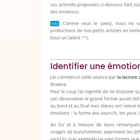
Les activités proposées ci-dessous font sui
des émotions.
Comme vous le savez, nous ne so
Info
productions de nos petits artistes en herb
(tout un talent ^^).
Identifier une émotio
J’ai commencé cette séance par
la lecture
Browne.
Pour le coup j’ai regretté de ne disposer 
son observation le grand format aurait été 
du bord et au final mes élèves ont relevé to
émotions : la forme des sourcils, les yeux, 
Au fur et à mesure de leurs remarques, 
visages de bonshommes exprimant les diff
sourcils (par exemple) ne sont formés que 