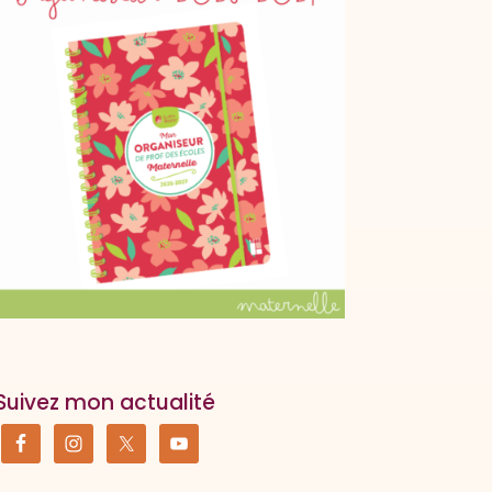
Suivez mon actualité