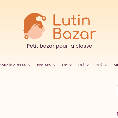
Pour la classe
Projets
CP
CE1
CE2
Mu