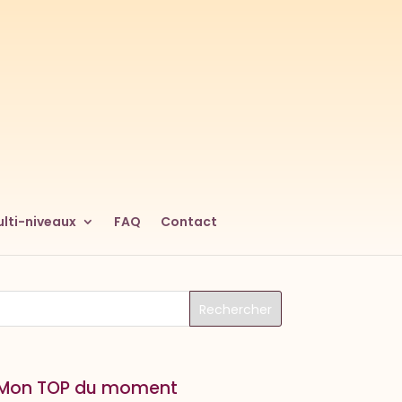
lti-niveaux
FAQ
Contact
Mon TOP du moment