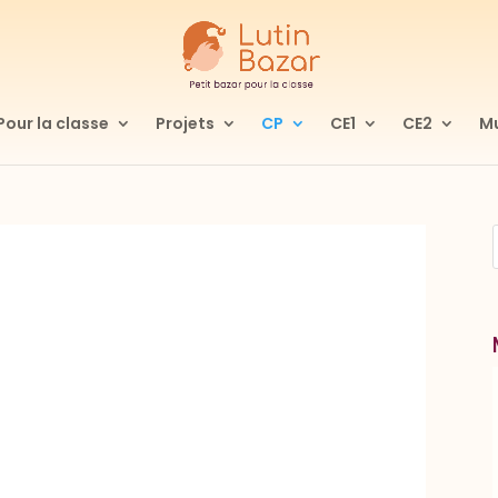
Pour la classe
Projets
CP
CE1
CE2
Mu