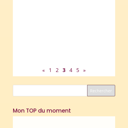
Voici une idée de lilipomme : créer un petit
dictionnaire pour chaque élève. Il s'agit d'un
petit...
«
1
2
3
4
5
»
Mon TOP du moment