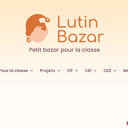
Pour la classe
Projets
CP
CE1
CE2
Mu