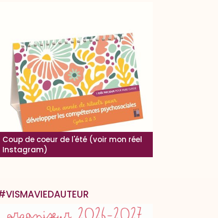
Coup de coeur de l'été (voir mon réel
Instagram)
#VISMAVIEDAUTEUR