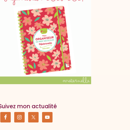
Suivez mon actualité