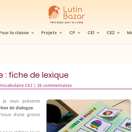
Pour la classe
Projets
CP
CE1
CE2
Mu
 : fiche de lexique
,
Vocabulaire CE2
|
26 commentaires
, je vous présente
erbes de dialogue
.
l’issue d’une grosse