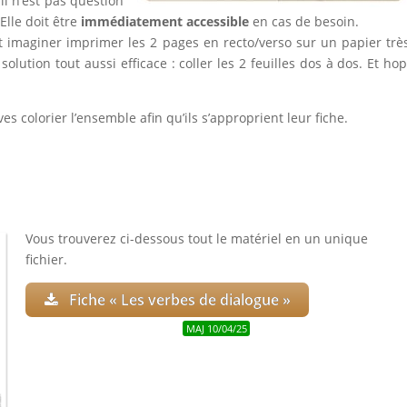
, il n’est pas question
Elle doit être
immédiatement accessible
en cas de besoin.
t imaginer imprimer les 2 pages en recto/verso sur un papier trè
olution tout aussi efficace : coller les 2 feuilles dos à dos. Et hop
èves colorier l’ensemble afin qu’ils s’approprient leur fiche.
Vous trouverez ci-dessous tout le matériel en un unique
fichier.
Fiche « Les verbes de dialogue »
MAJ 10/04/25