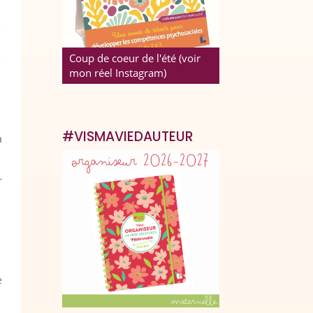
Coup de coeur de l'été (voir
mon réel Instagram)
#VISMAVIEDAUTEUR
à
r
e