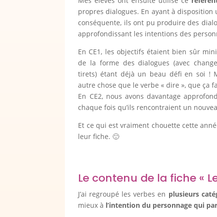
Mes élèves ont ensuite utilisé ce
référen
propres dialogues. En ayant à dispositio
conséquente, ils ont pu produire des dialo
approfondissant les intentions des perso
En CE1, les objectifs étaient bien sûr mini
de la forme des dialogues (avec chang
tirets) étant déjà un beau défi en soi ! M
autre chose que le verbe « dire », que ça fa
En CE2, nous avons davantage approfondi.
chaque fois qu’ils rencontraient un nouve
Et ce qui est vraiment chouette cette année
leur fiche. 🙂
Le contenu de la fiche « L
J’ai regroupé les verbes en
plusieurs caté
mieux à
l’intention du personnage qui par