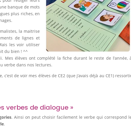
t
pour rédiger leurs
n une banque de mots
gues plus riches, en
nnages.
malistes, la maitrise
ements de lignes et
ais les voir utiliser
it du bien ! ^^
 Mes élèves ont complété la fiche durant le reste de l’année, 
au verbe dans nos lectures.
, c’est de voir mes élèves de CE2 (que j’avais déjà au CE1) ressorti
es verbes de dialogue »
gories
. Ainsi on peut choisir facilement le verbe qui correspond l
le
.