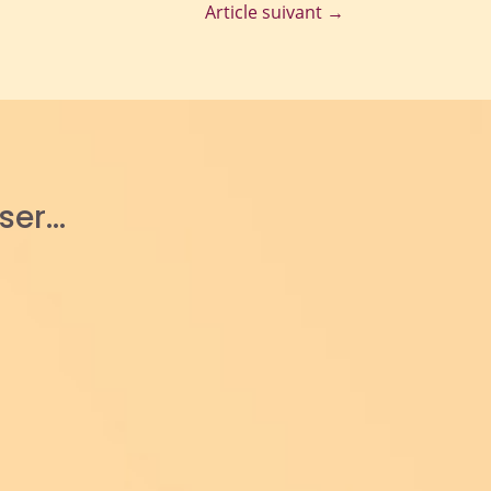
Article suivant
→
sser…